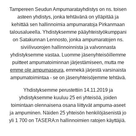
Tampereen Seudun Ampumaratayhdistys on ns. toisen
asteen yhdistys, jonka tehtävänä on ylläpitää ja
kehittää sen hallinnoimia ampumaratoja Pirkanmaan
talousalueella.
Yhdistyksemme
pääyhteistyökumppani
on Satakunnan Lennosto, jonka ampumaratojen ns.
siviilivuorojen hallinnoinnista ja valvonnasta
yhdisty
ksemme
vastaa.
Luomme
jäsen
yhteisöillemme
puitteet ampuma
toiminnan järjestämiseen
, mutta me
emme ole ampumaseura
, emmekä järjestä varsinaista
ampumatoimintaa - se on jäsenyhteisöjemme tehtävä.
Yhdistyksemme perustettiin
14.11.2019
ja
yhdistyksemme kuuluu 25 eri yhteisöä, joiden
toimintaan olennaisena osana liittyvät ampuma-aseet
ja ampuminen.
Näiden 2
5
yhteisön henkilöjäsenistä jo
yli
1
7
00 on TASERA:n hallinnoimien ratojen käyttäjiä.