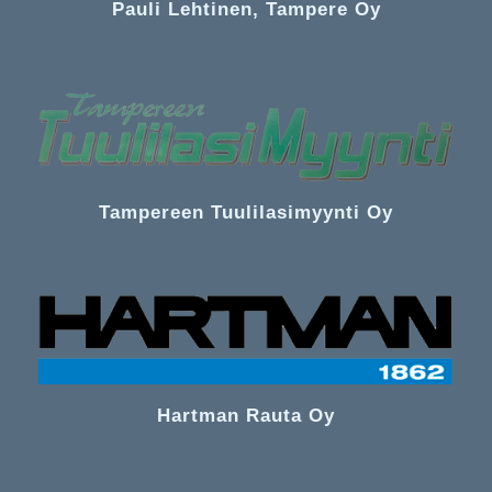
Pauli Lehtinen, Tampere Oy
Tampereen Tuulilasimyynti Oy
Hartman Rauta Oy